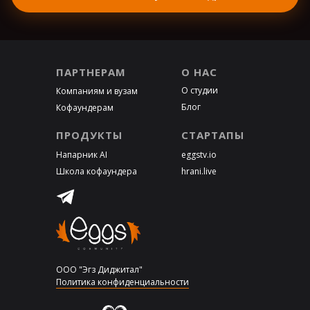
ПАРТНЕРАМ
О НАС
О студии
Компаниям и вузам
Блог
Кофаундерам
ПРОДУКТЫ
СТАРТАПЫ
Напарник AI
eggstv.io
Школа кофаундер
а
hrani.live
ООО "Эгз Диджитал"
Политика конфиденциальности